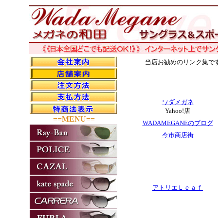
当店お勧めのリンク集
ワダメガネ
Yahoo!店
==MENU==
WADAMEGANEのブログ
今市商店街
アトリエＬｅａｆ